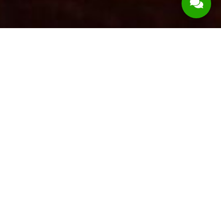
CHƠI VÀ
TRẢI
NGHIỆM
SỰ TƯƠNG
QUAN