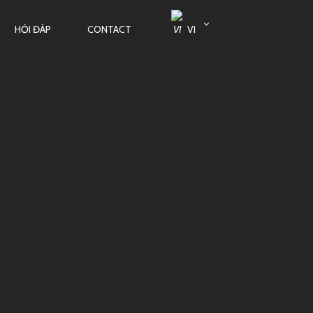
HỎI ĐÁP
CONTACT
VI