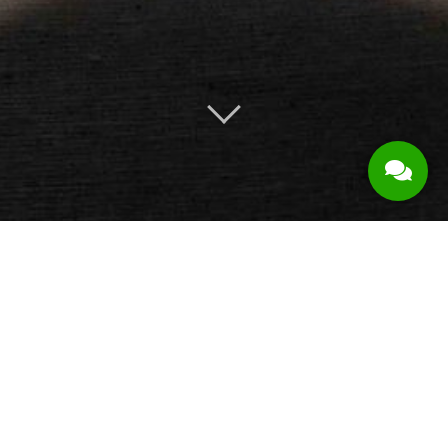
RELAXATION
Hít một hơi thật sâu và tận hưởng cuộc sống.