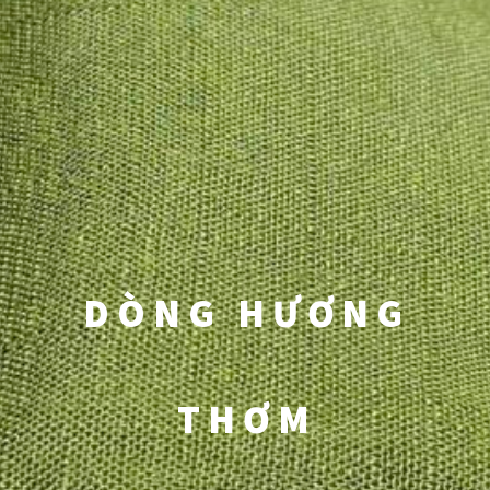
DÒNG HƯƠNG
THƠM